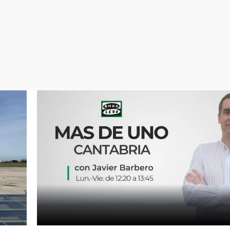
Virales
Televisión
Elecciones