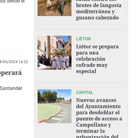
día desde el
brotes de langosta
mediterránea y
gusano cabezudo
LIÉTOR
Liétor se prepara
para una
celebración
4/03/2024 14:22
cofrade muy
especial
operará
 Santander
CAPITAL
Nuevos avances
del Ayuntamiento
para desdoblar el
puente de acceso a
Campollano y
terminar la
urbanización del