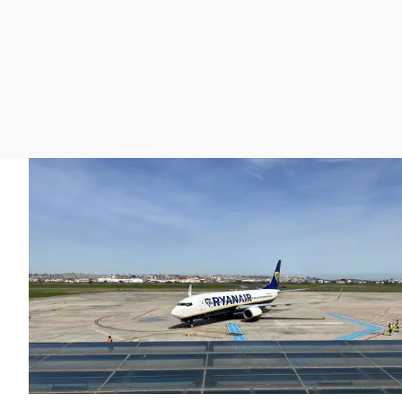
La rosa de los vientos
Caso
Extremadura
Gente viajera
Retornados
Galicia
Como el perro y el
Equipo de investigación
La Rioja
gato
Operación Viuda
Navarra
Negra
País Vasco