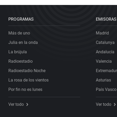
PROGRAMAS
EMISORAS
Más de uno
Madrid
Julia en la onda
Catalunya
La brújula
Andalucía
Radioestadio
Valencia
Radioestadio Noche
Extremadu
La rosa de los vientos
Asturias
Por fin no es lunes
País Vasco
Ver todo
Ver todo