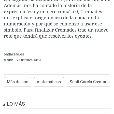
La rosa de los vientos
Caso
Extremadura
Virales
Además, nos ha contado la historia de la
expresión 'estoy en cero coma' o 0, Cremades
Gente viajera
Retornados
Galicia
Televisión
nos explica el origen y uso de la coma en la
Como el perro y el gat
Equipo de investigaci
La Rioja
Elecciones
numeración y por qué se comenzó a usar ese
símbolo. Para finalizar Cremades trae un nuevo
Operación Viuda Negr
Navarra
reto que tendrá que resolver los oyentes.
País Vasco
ondacero.es
Madrid
|
25.09.2025 13:38
Más de uno
matemáticas
Santi García Cremades
LO MÁS