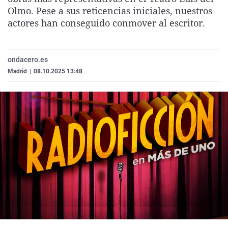
La rosa de los vientos
Caso
Extremadura
Virales
Olmo. Pese a sus reticencias iniciales, nuestros
actores han conseguido conmover al escritor.
Gente viajera
Retornados
Galicia
Televisión
Como el perro y el gat
Equipo de investigaci
La Rioja
Elecciones
ondacero.es
Operación Viuda Negr
Navarra
Madrid
|
08.10.2025 13:48
País Vasco