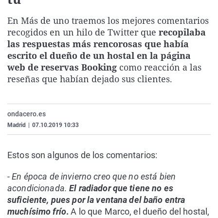
La rosa de los vientos
Caso
Extremadura
Virales
En Más de uno traemos los mejores comentarios
Gente viajera
Retornados
Galicia
Televisión
recogidos en un hilo de Twitter que
recopilaba
Como el perro y el gat
Equipo de investigaci
La Rioja
Elecciones
las respuestas más rencorosas que había
escrito el dueño de un hostal en la página
Operación Viuda Negr
Navarra
web de reservas Booking
como reacción a las
País Vasco
reseñas que habían dejado sus clientes.
ondacero.es
Madrid
|
07.10.2019 10:33
Estos son algunos de los comentarios:
-
En época de invierno creo que no está bien
acondicionada.
El radiador que tiene no es
suficiente, pues por la ventana del baño entra
muchísimo frío
.
A lo que Marco, el dueño del hostal,