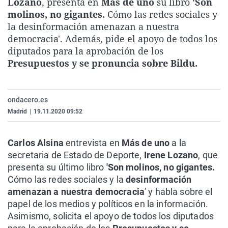
Lozano
, presenta en
Más de uno
su libro
'Son
La rosa de los vientos
Caso
Extremadura
Virales
molinos, no gigantes.
Cómo las redes sociales y
la desinformación amenazan a nuestra
Gente viajera
Retornados
Galicia
Televisión
democracia'. Además, pide el apoyo de todos los
Como el perro y el gat
Equipo de investigaci
La Rioja
Elecciones
diputados para la aprobación de los
Presupuestos y se pronuncia sobre Bildu.
Operación Viuda Negr
Navarra
País Vasco
ondacero.es
Madrid
|
19.11.2020 09:52
Carlos Alsina
entrevista en
Más de uno
a la
secretaria de Estado de Deporte,
Irene Lozano
, que
presenta su último libro
'Son molinos, no gigantes.
Cómo las redes sociales y la
desinformación
amenazan a nuestra democracia
' y habla sobre el
papel de los medios y políticos en la información.
Asimismo, solicita el apoyo de todos los diputados