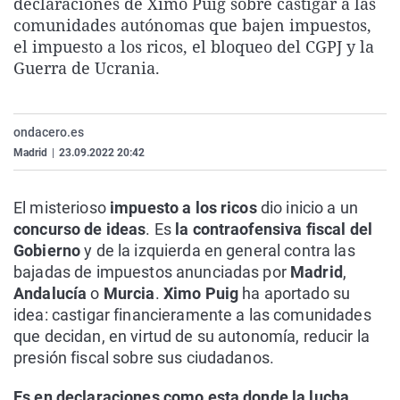
declaraciones de Ximo Puig sobre castigar a las
La rosa de los vientos
Caso
Extremadura
Virales
comunidades autónomas que bajen impuestos,
el impuesto a los ricos, el bloqueo del CGPJ y la
Gente viajera
Retornados
Galicia
Televisión
Guerra de Ucrania.
Como el perro y el gat
Equipo de investigaci
La Rioja
Elecciones
Operación Viuda Negr
Navarra
ondacero.es
País Vasco
Madrid
|
23.09.2022 20:42
El misterioso
impuesto a los ricos
dio inicio a un
concurso de ideas
. Es
la contraofensiva fiscal del
Gobierno
y de la izquierda en general contra las
bajadas de impuestos anunciadas por
Madrid
,
Andalucía
o
Murcia
.
Ximo Puig
ha aportado su
idea: castigar financieramente a las comunidades
que decidan, en virtud de su autonomía, reducir la
presión fiscal sobre sus ciudadanos.
Es en declaraciones como esta donde la lucha