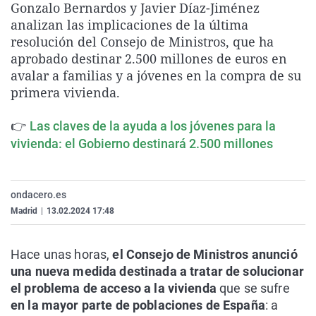
Gonzalo Bernardos y Javier Díaz-Jiménez
La rosa de los vientos
Caso
Extremadura
Virales
analizan las implicaciones de la última
Gente viajera
Retornados
Galicia
Televisión
resolución del Consejo de Ministros, que ha
aprobado destinar 2.500 millones de euros en
Como el perro y el gat
Equipo de investigaci
La Rioja
Elecciones
avalar a familias y a jóvenes en la compra de su
Operación Viuda Negr
Navarra
primera vivienda.
País Vasco
👉
Las claves de la ayuda a los jóvenes para la
vivienda: el Gobierno destinará 2.500 millones
ondacero.es
Madrid
|
13.02.2024 17:48
Hace unas horas,
el Consejo de Ministros anunció
una nueva medida destinada a tratar de solucionar
el problema de acceso a la vivienda
que se sufre
en la mayor parte de poblaciones de España
: a