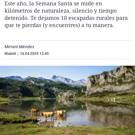
Este año, la Semana Santa se mide en
La rosa de los vientos
Caso
Extremadura
Virales
kilómetros de naturaleza, silencio y tiempo
Gente viajera
Retornados
Galicia
Televisión
detenido. Te dejamos 10 escapadas rurales para
que te pierdas (y encuentres) a tu manera.
Como el perro y el gat
Equipo de investigaci
La Rioja
Elecciones
Operación Viuda Negr
Navarra
Miriam Méndez
País Vasco
Madrid
|
16.04.2025 12:45