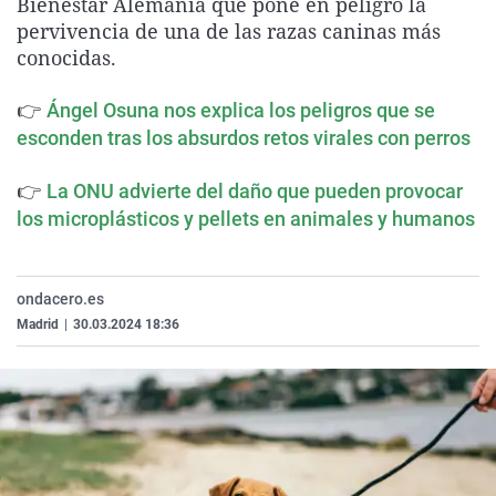
Bienestar Alemania que pone en peligro la
La rosa de los vientos
Caso
Extremadura
Virales
pervivencia de una de las razas caninas más
conocidas.
Gente viajera
Retornados
Galicia
Televisión
Como el perro y el gat
Equipo de investigaci
La Rioja
Elecciones
👉
Ángel Osuna nos explica los peligros que se
Operación Viuda Negr
Navarra
esconden tras los absurdos retos virales con perros
País Vasco
👉
La ONU advierte del daño que pueden provocar
los microplásticos y pellets en animales y humanos
ondacero.es
Madrid
|
30.03.2024 18:36