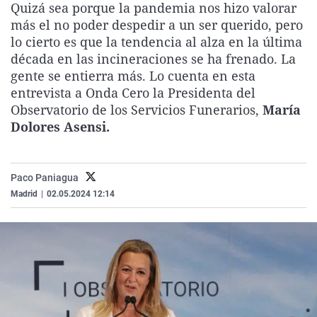
Quizá sea porque la pandemia nos hizo valorar
La rosa de los vientos
Caso
Extremadura
Virales
más el no poder despedir a un ser querido, pero
Gente viajera
Retornados
Galicia
Televisión
lo cierto es que la tendencia al alza en la última
década en las incineraciones se ha frenado. La
Como el perro y el gat
Equipo de investigaci
La Rioja
Elecciones
gente se entierra más. Lo cuenta en esta
Operación Viuda Negr
Navarra
entrevista a Onda Cero la Presidenta del
Observatorio de los Servicios Funerarios,
María
País Vasco
Dolores Asensi.
Paco Paniagua
Madrid
|
02.05.2024 12:14