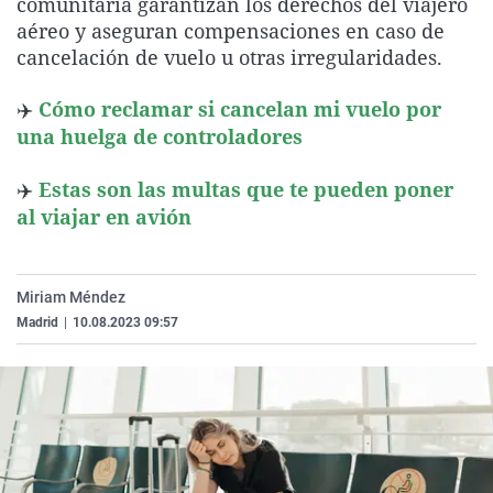
comunitaria garantizan los derechos del viajero
La rosa de los vientos
Caso
Extremadura
Virales
aéreo y aseguran compensaciones en caso de
cancelación de vuelo u otras irregularidades.
Gente viajera
Retornados
Galicia
Televisión
Como el perro y el gat
Equipo de investigaci
La Rioja
Elecciones
✈️
Cómo reclamar si cancelan mi vuelo por
una huelga de controladores
Operación Viuda Negr
Navarra
País Vasco
✈️
Estas son las multas que te pueden poner
al viajar en avión
Miriam Méndez
Madrid
|
10.08.2023 09:57