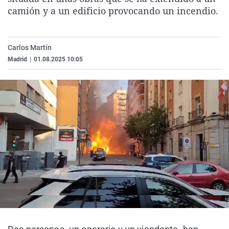
La rosa de los vientos
Caso
Extremadura
Virales
camión y a un edificio provocando un incendio.
Gente viajera
Retornados
Galicia
Televisión
Como el perro y el gat
Equipo de investigaci
La Rioja
Elecciones
Carlos Martín
Madrid
|
01.08.2025 10:05
Operación Viuda Negr
Navarra
País Vasco