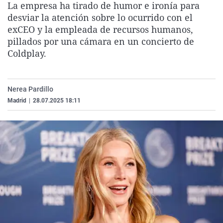
La empresa ha tirado de humor e ironía para
La rosa de los vientos
Caso
Extremadura
Virales
desviar la atención sobre lo ocurrido con el
Gente viajera
Retornados
Galicia
Televisión
exCEO y la empleada de recursos humanos,
pillados por una cámara en un concierto de
Como el perro y el gat
Equipo de investigaci
La Rioja
Elecciones
Coldplay.
Operación Viuda Negr
Navarra
País Vasco
Nerea Pardillo
Madrid
|
28.07.2025 18:11