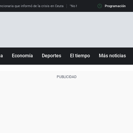
uncionaria que informó de la crisis en Ceuta
"No hay mafias, que no nos engañen": exper
Programación
ña
Economía
Deportes
El tiempo
Más noticias
Fútbol
Sociedad
Baloncesto
Mundo
Tenis
Salud
Motor
Cultura
Ciencia y Tecnología
adrid
Gastronomía
nciana
Medio ambiente