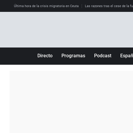
Última hora de la crisis migratoria en Ceuta
Las razones tras el cese de la f
Directo
Programas
Podcast
Espa
Más de uno
Los Perseguidos
Andalucía
Por fin
Malas decisiones
Aragón
Julia en la onda
Expedientes del más allá
Baleares
La brújula
El viaje del Guernica
Cantabria
Radioestadio
Invisibles
Cataluña
Radioestadio noche
Prohibido morirse
Comunidad de M
El colegio invisible
Esto no ha pasado
Comunitat Vale