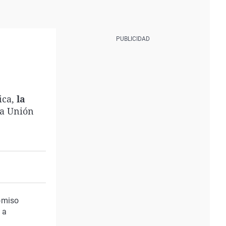
ica,
la
la Unión
romiso
 a