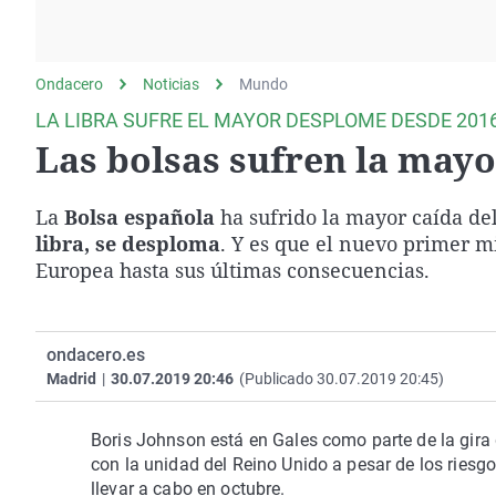
La rosa de los vientos
Caso
Extremadura
Gente viajera
Retornados
Galicia
Ondacero
Noticias
Como el perro y el
Mundo
Equipo de investigación
La Rioja
gato
LA LIBRA SUFRE EL MAYOR DESPLOME DESDE 201
Operación Viuda
Navarra
Las bolsas sufren la mayo
Negra
País Vasco
La
Bolsa española
ha sufrido la mayor caída del
libra, se desploma
. Y es que el nuevo primer m
Europea hasta sus últimas consecuencias.
ondacero.es
Madrid
|
30.07.2019 20:46
(Publicado 30.07.2019 20:45)
Boris Johnson está en Gales como parte de la gira
con la unidad del Reino Unido a pesar de los riesg
llevar a cabo en octubre.