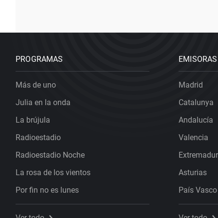
PROGRAMAS
EMISORAS
Más de uno
Madrid
Julia en la onda
Catalunya
La brújula
Andalucía
Radioestadio
Valencia
Radioestadio Noche
Extremadu
La rosa de los vientos
Asturias
Por fin no es lunes
País Vasco
Ver todo
Ver todo