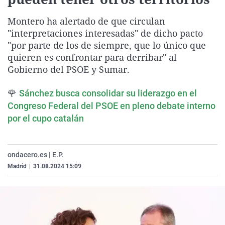
La rosa de los vientos
Caso
Extremadura
Virales
Montero ha alertado de que circulan
Gente viajera
Retornados
Galicia
Televisión
"interpretaciones interesadas" de dicho pacto
Como el perro y el gat
Equipo de investigaci
La Rioja
Elecciones
"por parte de los de siempre, que lo único que
quieren es confrontar para derribar" al
Operación Viuda Negr
Navarra
Gobierno del PSOE y Sumar.
País Vasco
🌹
Sánchez busca consolidar su liderazgo en el
Congreso Federal del PSOE en pleno debate interno
por el cupo catalán
ondacero.es | E.P.
Madrid
|
31.08.2024 15:09