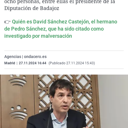
ocho personas, entre ellas el presidente de la
La rosa de los vientos
Caso
Extremadura
Virales
Diputación de Badajoz
Gente viajera
Retornados
Galicia
Televisión
👉
Quién es David Sánchez Castejón, el hermano
Como el perro y el gat
Equipo de investigaci
La Rioja
Elecciones
de Pedro Sánchez, que ha sido citado como
Operación Viuda Negr
Navarra
investigado por malversación
País Vasco
Agencias | ondacero.es
Madrid
|
27.11.2024 16:44
(Publicado 27.11.2024 15:43)