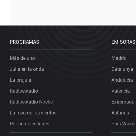
PROGRAMAS
EMISORAS
Más de uno
Madrid
Julia en la onda
Catalunya
La brújula
Andalucía
Radioestadio
Valencia
Radioestadio Noche
Extremadu
La rosa de los vientos
Asturias
Por fin no es lunes
País Vasco