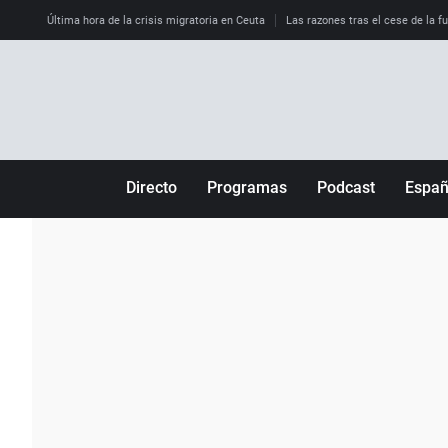
Última hora de la crisis migratoria en Ceuta
Las razones tras el cese de la f
Directo
Programas
Podcast
Espa
Más de uno
Los Perseguidos
Andalucía
Por fin
Malas decisiones
Aragón
Julia en la onda
Expedientes del más allá
Baleares
La brújula
El viaje del Guernica
Cantabria
Radioestadio
Invisibles
Cataluña
Radioestadio noche
Prohibido morirse
Comunidad de M
El colegio invisible
Esto no ha pasado
Comunitat Vale