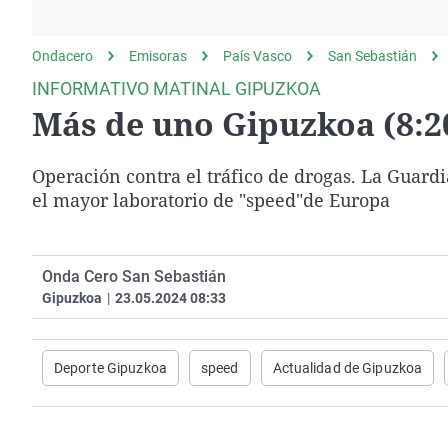
La rosa de los vientos
Caso
Extremadura
Gente viajera
Retornados
Galicia
Ondacero
Emisoras
País Vasco
San Sebastián
Como el perro y el
Equipo de investigación
La Rioja
INFORMATIVO MATINAL GIPUZKOA
gato
Más de uno Gipuzkoa (8:20
Operación Viuda
Navarra
Negra
País Vasco
Operación contra el tráfico de drogas. La Guardi
el mayor laboratorio de "speed"de Europa
Onda Cero San Sebastián
Gipuzkoa
|
23.05.2024 08:33
Deporte Gipuzkoa
speed
Actualidad de Gipuzkoa