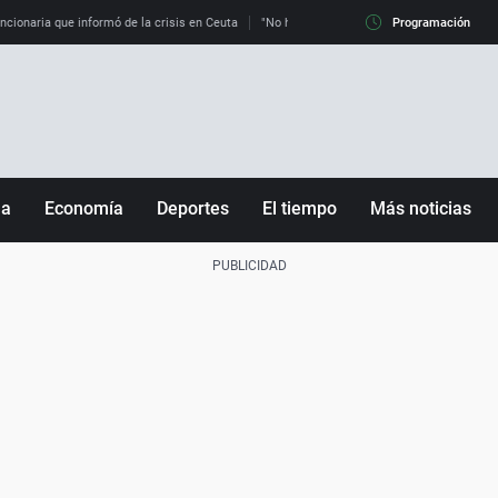
uncionaria que informó de la crisis en Ceuta
"No hay mafias, que no nos engañen": exper
Programación
ña
Economía
Deportes
El tiempo
Más noticias
Fútbol
Sociedad
Baloncesto
Mundo
Tenis
Salud
Motor
Cultura
Ciencia y Tecnología
adrid
Gastronomía
nciana
Medio ambiente