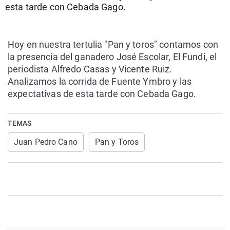
esta tarde con Cebada Gago.
La rosa de los vientos
Caso
Extremadura
Virales
Gente viajera
Retornados
Galicia
Televisión
Hoy en nuestra tertulia "Pan y toros" contamos con
Como el perro y el gat
Equipo de investigaci
La Rioja
Elecciones
la presencia del ganadero José Escolar, El Fundi, el
Operación Viuda Negr
Navarra
periodista Alfredo Casas y Vicente Ruiz.
País Vasco
Analizamos la corrida de Fuente Ymbro y las
expectativas de esta tarde con Cebada Gago.
TEMAS
Juan Pedro Cano
Pan y Toros