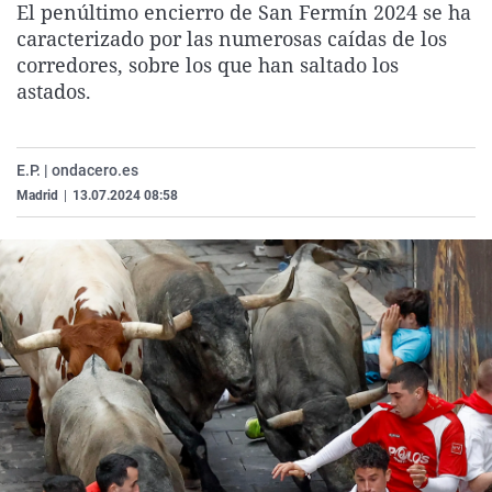
El penúltimo encierro de San Fermín 2024 se ha
La rosa de los vientos
Caso
Extremadura
Virales
caracterizado por las numerosas caídas de los
Gente viajera
Retornados
Galicia
Televisión
corredores, sobre los que han saltado los
astados.
Como el perro y el gat
Equipo de investigaci
La Rioja
Elecciones
Operación Viuda Negr
Navarra
E.P. | ondacero.es
País Vasco
Madrid
|
13.07.2024 08:58