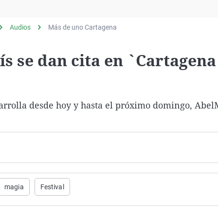
Virales
Televisión
Audios
Más de uno Cartagena
Elecciones
s se dan cita en `Cartagena
sarrolla desde hoy y hasta el próximo domingo, Abe
magia
Festival