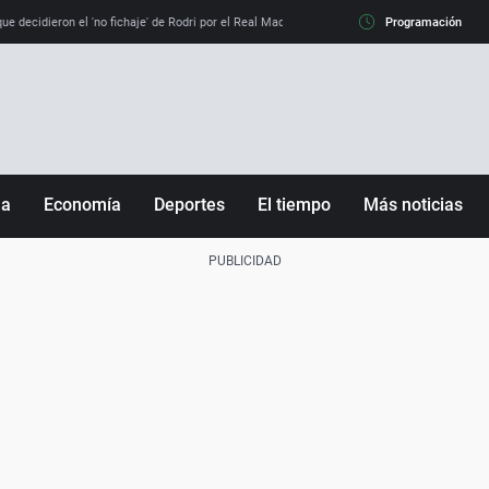
e decidieron el 'no fichaje' de Rodri por el Real Madrid y su 'sí' al Barça
Programación
La llamada de
ña
Economía
Deportes
El tiempo
Más noticias
Fútbol
Sociedad
Baloncesto
Mundo
Tenis
Salud
Motor
Cultura
Ciencia y Tecnología
adrid
Gastronomía
nciana
Medio ambiente