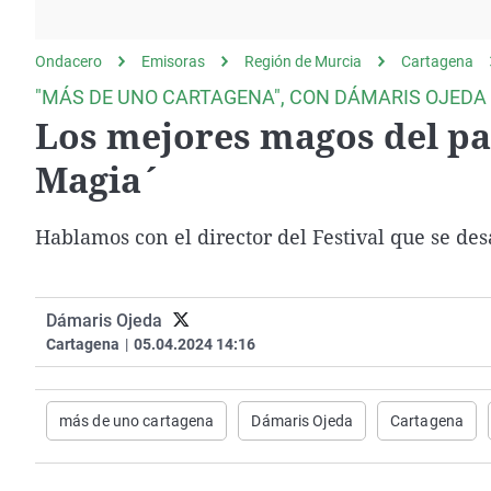
La rosa de los vientos
Caso
Extremadura
Gente viajera
Retornados
Galicia
Ondacero
Emisoras
Región de Murcia
Cartagena
Como el perro y el
Equipo de investigación
La Rioja
"MÁS DE UNO CARTAGENA", CON DÁMARIS OJEDA
gato
Los mejores magos del paí
Operación Viuda
Navarra
Negra
País Vasco
Magia´
Hablamos con el director del Festival que se de
Dámaris Ojeda
Cartagena
|
05.04.2024 14:16
más de uno cartagena
Dámaris Ojeda
Cartagena