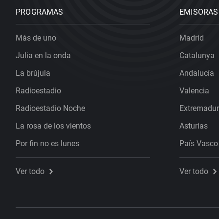
PROGRAMAS
EMISORAS
Más de uno
Madrid
Julia en la onda
Catalunya
La brújula
Andalucía
Radioestadio
Valencia
Radioestadio Noche
Extremadu
La rosa de los vientos
Asturias
Por fin no es lunes
País Vasco
Ver todo
Ver todo