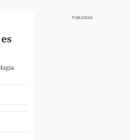
 es
lMagia