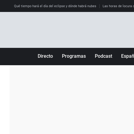
Qué tiempo hará el día del eclipse y dónde habrá nubes
Las horas de locura qu
Directo
Programas
Podcast
Espa
Más de uno
Los Perseguidos
Andalucía
Por fin
Malas decisiones
Aragón
Julia en la onda
Expedientes del más allá
Baleares
La brújula
El viaje del Guernica
Cantabria
Radioestadio
Invisibles
Cataluña
Radioestadio noche
Prohibido morirse
Comunidad de M
El colegio invisible
Esto no ha pasado
Comunitat Vale