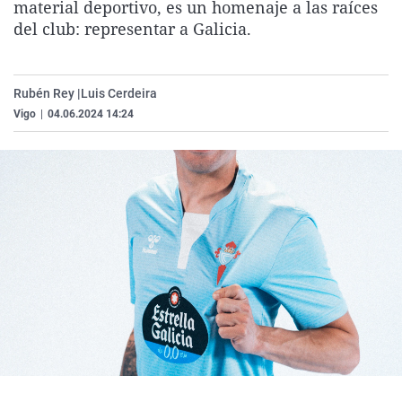
material deportivo, es un homenaje a las raíces
La rosa de los vientos
Caso
Extremadura
Virales
del club: representar a Galicia.
Gente viajera
Retornados
Galicia
Televisión
Como el perro y el gat
Equipo de investigaci
La Rioja
Elecciones
Rubén Rey |
Luis Cerdeira
Operación Viuda Negr
Navarra
Vigo
|
04.06.2024 14:24
País Vasco