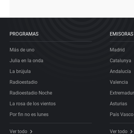
PROGRAMAS
EMISORAS
Más de uno
Madrid
Julia en la onda
Catalunya
La brújula
Andalucía
Radioestadio
Valencia
Radioestadio Noche
Extremadu
La rosa de los vientos
Asturias
Por fin no es lunes
País Vasco
Ver todo
Ver todo