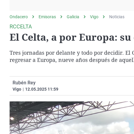
La rosa de los vientos
Caso
Extremadura
Gente viajera
Retornados
Galicia
Ondacero
Emisoras
Galicia
Vigo
Noticias
Como el perro y el
Equipo de investigación
La Rioja
RCCELTA
gato
El Celta, a por Europa: su
Operación Viuda
Navarra
Negra
País Vasco
Tres jornadas por delante y todo por decidir. El
regresar a Europa, nueve años después de aquell
Rubén Rey
Vigo
|
12.05.2025 11:59