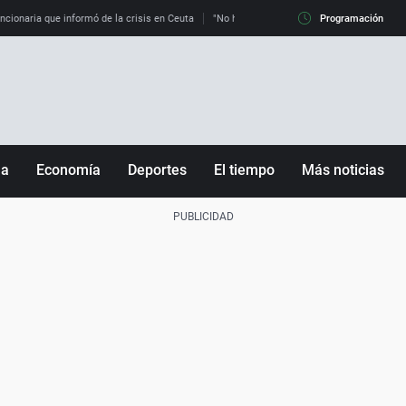
uncionaria que informó de la crisis en Ceuta
"No hay mafias, que no nos engañen": exper
Programación
ña
Economía
Deportes
El tiempo
Más noticias
Fútbol
Sociedad
Baloncesto
Mundo
Tenis
Salud
Motor
Cultura
Ciencia y Tecnología
adrid
Gastronomía
nciana
Medio ambiente