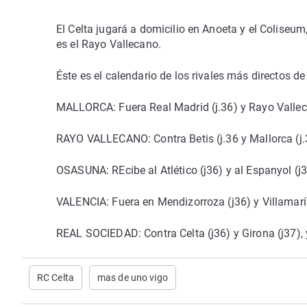
El Celta jugará a domicilio en Anoeta y el Coliseum,
es el Rayo Vallecano.
Éste es el calendario de los rivales más directos de
MALLORCA: Fuera Real Madrid (j.36) y Rayo Valleca
RAYO VALLECANO: Contra Betis (j.36 y Mallorca (j.38
OSASUNA: REcibe al Atlético (j36) y al Espanyol (j3
VALENCIA: Fuera en Mendizorroza (j36) y Villamarín 
REAL SOCIEDAD: Contra Celta (j36) y Girona (j37), 
RC Celta
mas de uno vigo