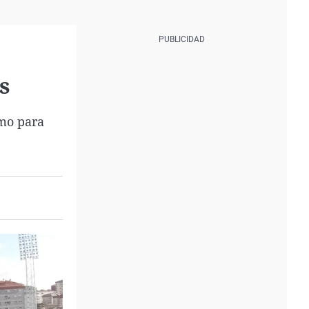
s
smo para