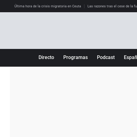
Última hora de la crisis migratoria en Ceuta
Las razones tras el cese de la f
Directo
Programas
Podcast
Espa
Más de uno
Los Perseguidos
Andalucía
Por fin
Malas decisiones
Aragón
Julia en la onda
Expedientes del más allá
Baleares
La brújula
El viaje del Guernica
Cantabria
Radioestadio
Invisibles
Cataluña
Radioestadio noche
Prohibido morirse
Comunidad de M
El colegio invisible
Esto no ha pasado
Comunitat Vale