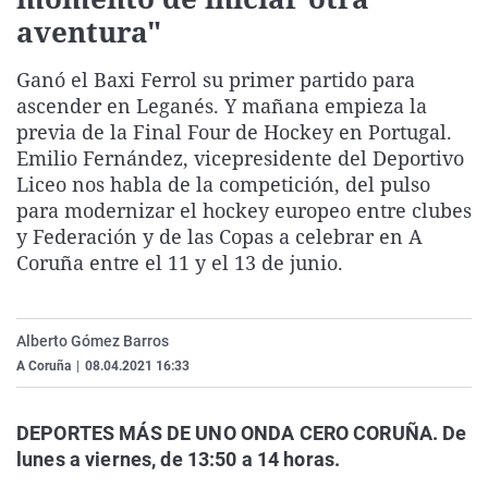
La rosa de los vientos
Caso
Extremadura
Virales
aventura"
Gente viajera
Retornados
Galicia
Televisión
Ganó el Baxi Ferrol su primer partido para
Como el perro y el gat
Equipo de investigaci
La Rioja
Elecciones
ascender en Leganés. Y mañana empieza la
previa de la Final Four de Hockey en Portugal.
Operación Viuda Negr
Navarra
Emilio Fernández, vicepresidente del Deportivo
País Vasco
Liceo nos habla de la competición, del pulso
para modernizar el hockey europeo entre clubes
y Federación y de las Copas a celebrar en A
Coruña entre el 11 y el 13 de junio.
Alberto Gómez Barros
A Coruña
|
08.04.2021 16:33
DEPORTES MÁS DE UNO ONDA CERO CORUÑA. De
lunes a viernes, de 13:50 a 14 horas.