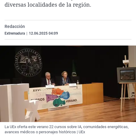
diversas localidades de la región.
La rosa de los vientos
Caso
Extremadura
Virales
Gente viajera
Retornados
Galicia
Televisión
Como el perro y el gat
Equipo de investigaci
La Rioja
Elecciones
Redacción
Extremadura
|
12.06.2025 04:09
Operación Viuda Negr
Navarra
País Vasco
La UEx oferta este verano 22 cursos sobre IA, comunidades energéticas,
avances médicos o personajes históricos | UEx