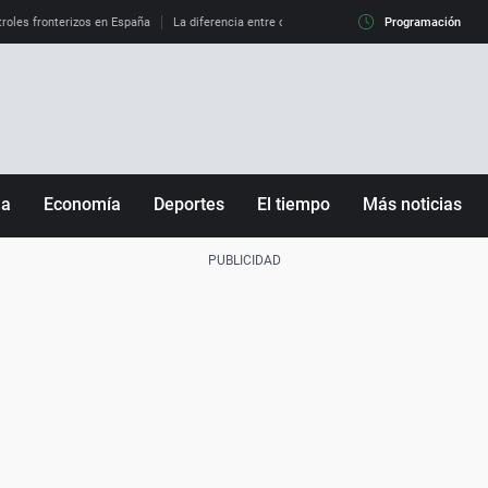
roles fronterizos en España
La diferencia entre observar el eclipse al 99% y al 100%
Programación
ña
Economía
Deportes
El tiempo
Más noticias
Fútbol
Sociedad
Baloncesto
Mundo
Tenis
Salud
Motor
Cultura
Ciencia y Tecnología
adrid
Gastronomía
nciana
Medio ambiente