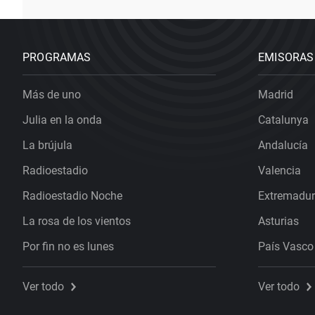
PROGRAMAS
EMISORAS
Más de uno
Madrid
Julia en la onda
Catalunya
La brújula
Andalucía
Radioestadio
Valencia
Radioestadio Noche
Extremadu
La rosa de los vientos
Asturias
Por fin no es lunes
País Vasco
Ver todo
Ver todo