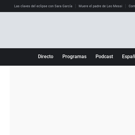
Las claves del eclipse con Sara García
Muere el padre de Leo Messi
Cont
Directo
Programas
Podcast
Espa
Más de uno
Los Perseguidos
Andalucía
Por fin
Malas decisiones
Aragón
Julia en la onda
Expedientes del más allá
Baleares
La brújula
El viaje del Guernica
Cantabria
Radioestadio
Invisibles
Cataluña
Radioestadio noche
Prohibido morirse
Comunidad de M
El colegio invisible
Esto no ha pasado
Comunitat Vale