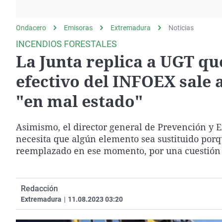
La rosa de los vientos
Caso
Extremadura
Gente viajera
Retornados
Galicia
Ondacero
Emisoras
Extremadura
Noticias
Como el perro y el
Equipo de investigación
La Rioja
INCENDIOS FORESTALES
gato
La Junta replica a UGT q
Operación Viuda
Navarra
Negra
País Vasco
efectivo del INFOEX sale 
"en mal estado"
Asimismo, el director general de Prevención y E
necesita que algún elemento sea sustituido porqu
reemplazado en ese momento, por una cuestión "d
Redacción
Extremadura
|
11.08.2023 03:20