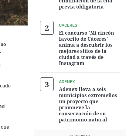
eliminación de la cita
previa obligatoria
CÁCERES
El concurso 'Mi rincón
favorito de Cáceres'
anima a descubrir los
que
mejores sitios de la
.
ciudad a través de
Instagram
s
ADENEX
lcado
Adenex lleva a seis
municipios extremeños
un proyecto que
asi
promueve la
conservación de su
.
patrimonio natural
a que