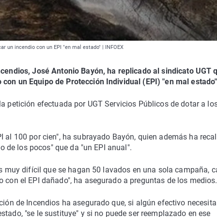
ar un incendio con un EPI "en mal estado" | INFOEX
Incendios, José Antonio Bayón, ha replicado al sindicato UGT 
 con un Equipo de Protección Individual (EPI) "en mal estado"
la petición efectuada por UGT Servicios Públicos de dotar a lo
PI al 100 por cien", ha subrayado Bayón, quien además ha reca
uno de los pocos" que da "un EPI anual".
 es muy difícil que se hagan 50 lavados en una sola campaña, c
io con el EPI dañado", ha asegurado a preguntas de los medios
nción de Incendios ha asegurado que, si algún efectivo necesit
stado, "se le sustituye" y si no puede ser reemplazado en ese