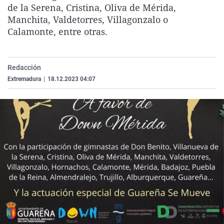
de la Serena, Cristina, Oliva de Mérida,
La rosa de los vientos
Caso
Extremadura
Virales
Manchita, Valdetorres, Villagonzalo o
Gente viajera
Retornados
Galicia
Televisión
Calamonte, entre otras.
Como el perro y el gat
Equipo de investigaci
La Rioja
Elecciones
Operación Viuda Negr
Navarra
Redacción
País Vasco
Extremadura
|
18.12.2023 04:07