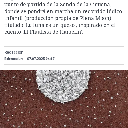
punto de partida de la Senda de la Cigüeña,
La rosa de los vientos
Caso
Extremadura
Virales
donde se pondrá en marcha un recorrido lúdico
Gente viajera
Retornados
Galicia
Televisión
infantil (producción propia de Plena Moon)
titulado 'La luna es un queso', inspirado en el
Como el perro y el gat
Equipo de investigaci
La Rioja
Elecciones
cuento 'El Flautista de Hamelin'.
Operación Viuda Negr
Navarra
País Vasco
Redacción
Extremadura
|
07.07.2025 04:17