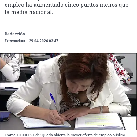
empleo ha aumentado cinco puntos menos que
La rosa de los vientos
Caso
Extremadura
Virales
la media nacional.
Gente viajera
Retornados
Galicia
Televisión
Como el perro y el gat
Equipo de investigaci
La Rioja
Elecciones
Redacción
Operación Viuda Negr
Navarra
Extremadura
|
29.04.2024 03:47
País Vasco
Frame 10.008391 de: Queda abierta la mayor oferta de empleo público