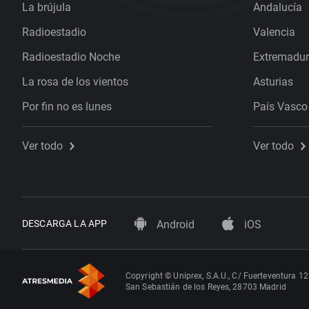
La brújula
Andalucía
Radioestadio
Valencia
Radioestadio Noche
Extremadu
La rosa de los vientos
Asturias
Por fin no es lunes
País Vasco
Ver todo
Ver todo
DESCARGA LA APP
Android
iOS
Copyright © Uniprex, S.A.U., C/ Fuerteventura 12
San Sebastián de los Reyes, 28703 Madrid