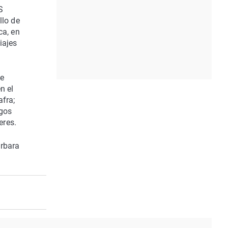
S
llo de
ca, en
iajes
de
n el
afra;
sgos
eres.
árbara