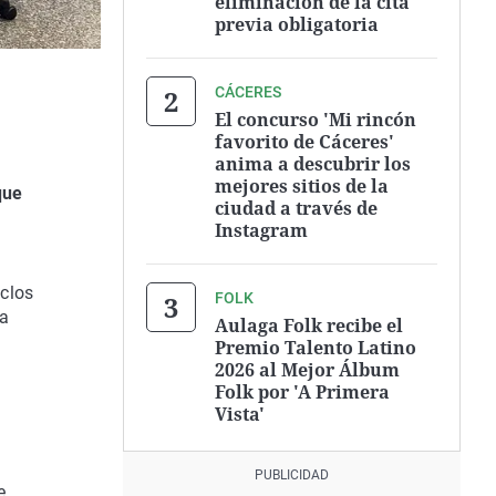
eliminación de la cita
previa obligatoria
CÁCERES
El concurso 'Mi rincón
favorito de Cáceres'
anima a descubrir los
mejores sitios de la
que
ciudad a través de
Instagram
iclos
FOLK
ta
Aulaga Folk recibe el
Premio Talento Latino
2026 al Mejor Álbum
Folk por 'A Primera
Vista'
e