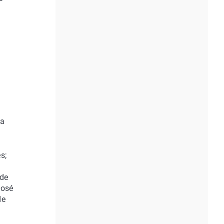
 a
s;
 de
José
de