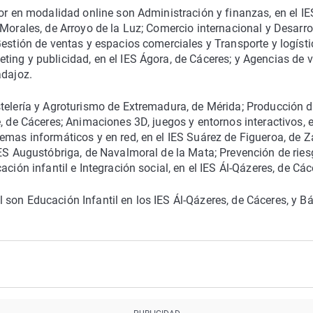
ior en modalidad online son Administración y finanzas, en el IE
Morales, de Arroyo de la Luz; Comercio internacional y Desarro
estión de ventas y espacios comerciales y Transporte y logísti
ing y publicidad, en el IES Ágora, de Cáceres; y Agencias de v
adajoz.
stelería y Agroturismo de Extremadura, de Mérida; Producción 
, de Cáceres; Animaciones 3D, juegos y entornos interactivos, e
emas informáticos y en red, en el IES Suárez de Figueroa, de Z
IES Augustóbriga, de Navalmoral de la Mata; Prevención de rie
ción infantil e Integración social, en el IES Ál-Qázeres, de Các
son Educación Infantil en los IES Ál-Qázeres, de Cáceres, y B