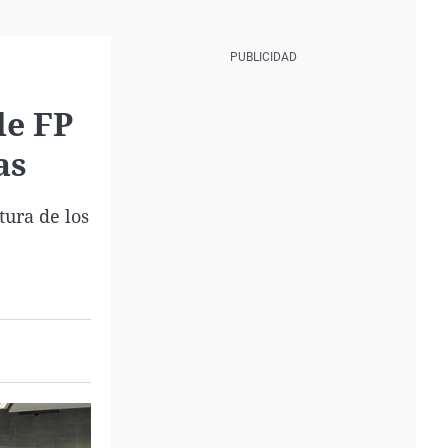
de FP
as
tura de los