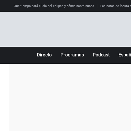
Qué tiempo hará el día del eclipse y dónde habrá nubes
Las horas de locura qu
Directo
Programas
Podcast
Espa
Más de uno
Los Perseguidos
Andalucía
Por fin
Malas decisiones
Aragón
Julia en la onda
Expedientes del más allá
Baleares
La brújula
El viaje del Guernica
Cantabria
Radioestadio
Invisibles
Cataluña
Radioestadio noche
Prohibido morirse
Comunidad de M
El colegio invisible
Esto no ha pasado
Comunitat Vale