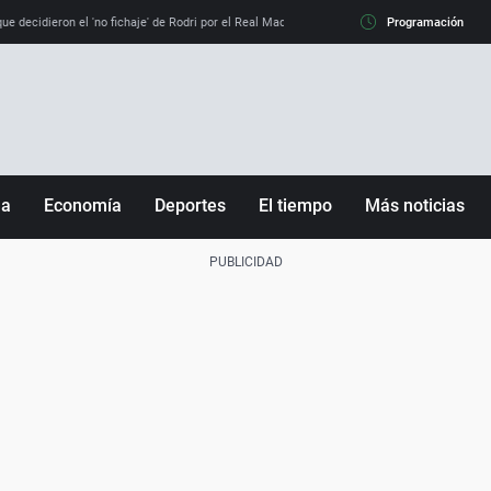
e decidieron el 'no fichaje' de Rodri por el Real Madrid y su 'sí' al Barça
Programación
La llamada de
ña
Economía
Deportes
El tiempo
Más noticias
Fútbol
Sociedad
Baloncesto
Mundo
Tenis
Salud
Motor
Cultura
Ciencia y Tecnología
adrid
Gastronomía
nciana
Medio ambiente