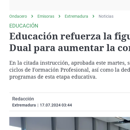
La rosa de los vientos
Caso
Extremadura
Gente viajera
Retornados
Galicia
Ondacero
Emisoras
Extremadura
Noticias
Como el perro y el
Equipo de investigación
La Rioja
EDUCACIÓN
gato
Educación refuerza la fig
Operación Viuda
Navarra
Negra
País Vasco
Dual para aumentar la co
En la citada instrucción, aprobada este martes, s
ciclos de Formación Profesional, así como la ded
programas de esta etapa educativa.
Redacción
Extremadura
|
17.07.2024 03:44