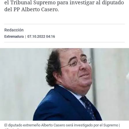
el Tribunal Supremo para investigar al diputado
La rosa de los vientos
Caso
Extremadura
Virales
del PP Alberto Casero.
Gente viajera
Retornados
Galicia
Televisión
Como el perro y el gat
Equipo de investigaci
La Rioja
Elecciones
Redacción
Operación Viuda Negr
Navarra
Extremadura
|
07.10.2022 04:16
País Vasco
El diputado extremeño Alberto Casero será investigado por el Supremo |