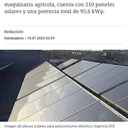
maquinaria agrícola, cuenta con 210 paneles
La rosa de los vientos
Caso
Extremadura
Virales
solares y una potencia total de 95,6 kWp.
Gente viajera
Retornados
Galicia
Televisión
Como el perro y el gat
Equipo de investigaci
La Rioja
Elecciones
Redacción
Operación Viuda Negr
Navarra
Extremadura
|
10.07.2025 03:59
País Vasco
Imagen de placas solares para autoconsumo eléctrico | Agencia EFE