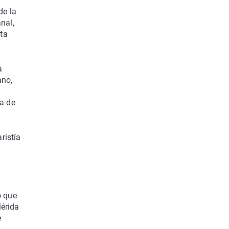
de la
nal,
ta
a
ano,
da de
ristía
o que
Mérida
e