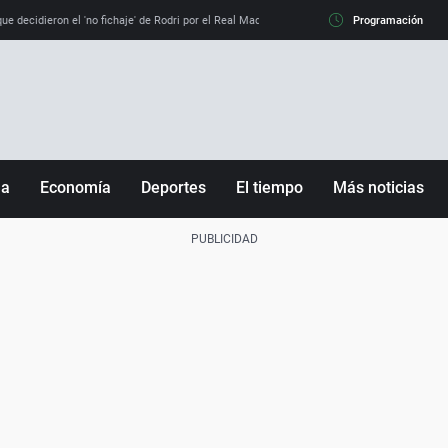
e decidieron el 'no fichaje' de Rodri por el Real Madrid y su 'sí' al Barça
Programación
La llamada de
ña
Economía
Deportes
El tiempo
Más noticias
Fútbol
Sociedad
Baloncesto
Mundo
Tenis
Salud
Motor
Cultura
Ciencia y Tecnología
adrid
Gastronomía
nciana
Medio ambiente