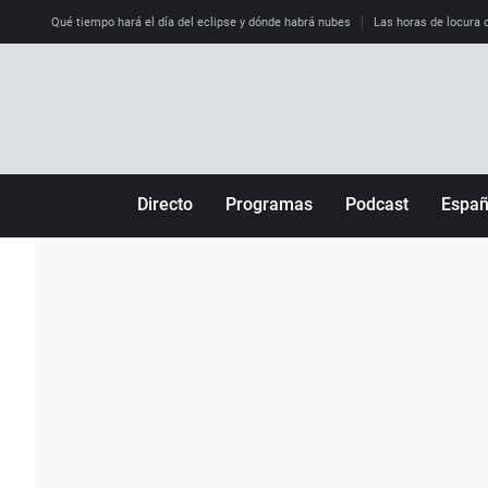
Qué tiempo hará el día del eclipse y dónde habrá nubes
Las horas de locura qu
Directo
Programas
Podcast
Espa
Más de uno
Los Perseguidos
Andalucía
Por fin
Malas decisiones
Aragón
Julia en la onda
Expedientes del más allá
Baleares
La brújula
El viaje del Guernica
Cantabria
Radioestadio
Invisibles
Cataluña
Radioestadio noche
Prohibido morirse
Comunidad de M
El colegio invisible
Esto no ha pasado
Comunitat Vale