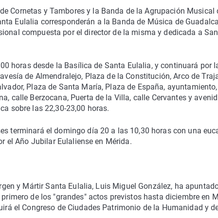
 de Cornetas y Tambores y la Banda de la Agrupación Musical 
anta Eulalia corresponderán a la Banda de Música de Guadalca
sional compuesta por el director de la misma y dedicada a San
8,00 horas desde la Basílica de Santa Eulalia, y continuará por l
ravesía de Almendralejo, Plaza de la Constitución, Arco de Traj
Salvador, Plaza de Santa María, Plaza de España, ayuntamiento,
a, calle Berzocana, Puerta de la Villa, calle Cervantes y aveni
ica sobre las 22,30-23,00 horas.
es terminará el domingo día 20 a las 10,30 horas con una euca
or el Año Jubilar Eulaliense en Mérida.
Virgen y Mártir Santa Eulalia, Luis Miguel González, ha apuntad
l primero de los "grandes" actos previstos hasta diciembre en 
eguirá el Congreso de Ciudades Patrimonio de la Humanidad y d