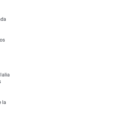
nda
los
lalia
s
 la