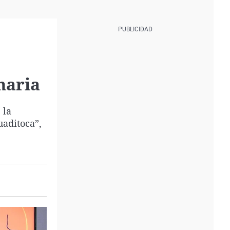
naria
 la
uaditoca”,