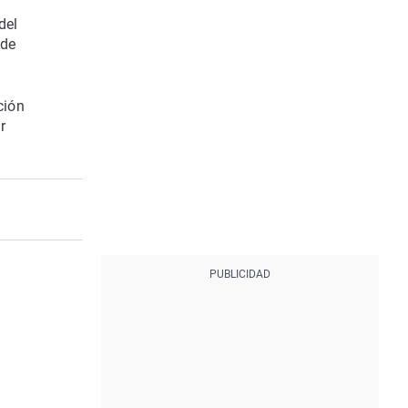
del
 de
ción
r