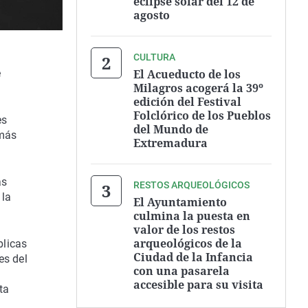
eclipse solar del 12 de
agosto
CULTURA
El Acueducto de los
e
Milagros acogerá la 39º
edición del Festival
Folclórico de los Pueblos
es
del Mundo de
emás
Extremadura
as
RESTOS ARQUEOLÓGICOS
 la
El Ayuntamiento
culmina la puesta en
valor de los restos
arqueológicos de la
blicas
Ciudad de la Infancia
es del
con una pasarela
accesible para su visita
ta