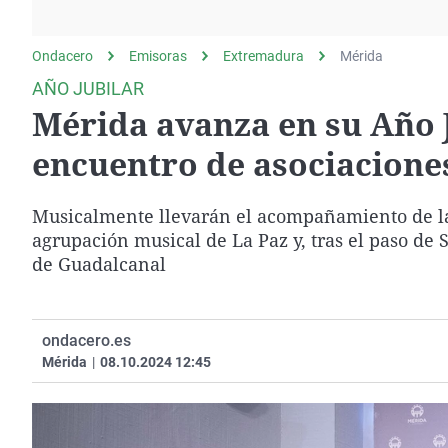
La rosa de los vientos
Caso
Extremadura
Gente viajera
Retornados
Galicia
Ondacero
Emisoras
Extremadura
Mérida
Como el perro y el
Equipo de investigación
La Rioja
AÑO JUBILAR
gato
Mérida avanza en su Año J
Operación Viuda
Navarra
Negra
País Vasco
encuentro de asociacione
Musicalmente llevarán el acompañamiento de la 
agrupación musical de La Paz y, tras el paso de
de Guadalcanal
ondacero.es
Mérida
|
08.10.2024 12:45