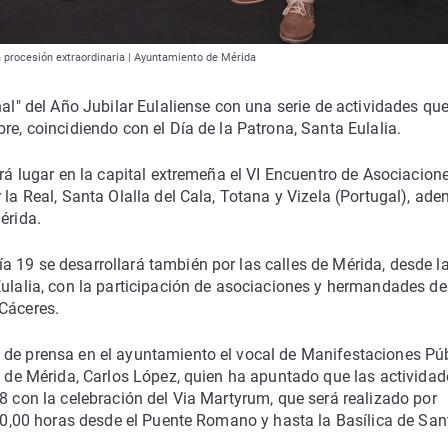
 procesión extraordinaria | Ayuntamiento de Mérida
nal" del Año Jubilar Eulaliense con una serie de actividades qu
re, coincidiendo con el Día de la Patrona, Santa Eulalia.
drá lugar en la capital extremeña el VI Encuentro de Asociacion
 la Real, Santa Olalla del Cala, Totana y Vizela (Portugal), ad
érida.
 19 se desarrollará también por las calles de Mérida, desde l
Eulalia, con la participación de asociaciones y hermandades de
 Cáceres.
 de prensa en el ayuntamiento el vocal de Manifestaciones Pú
a de Mérida, Carlos López, quien ha apuntado que las actividad
8 con la celebración del Via Martyrum, que será realizado por
s 20,00 horas desde el Puente Romano y hasta la Basílica de San