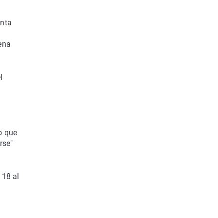
anta
ena
l
o que
rse"
 18 al