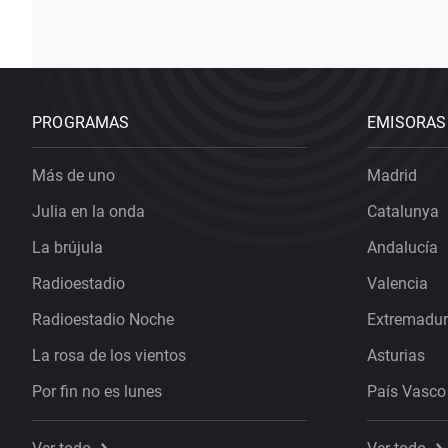
PROGRAMAS
EMISORAS
Más de uno
Madrid
Julia en la onda
Catalunya
La brújula
Andalucía
Radioestadio
Valencia
Radioestadio Noche
Extremadu
La rosa de los vientos
Asturias
Por fin no es lunes
País Vasco