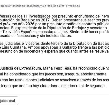
irregular" basada en "sospechas y sin indicios claros" | freepik.es
efensas de los 11 investigados por presunto enchufismo del he
iputación de Badajoz en 2017. Deben presentar sus escritos prev
 del próximo año 2026 por un presunto amaño de contrato público
encias.
El expresidente de la Diputación de Badajoz y secretario
n Televisión Española, acusaba a la juez Biedma de hacer políti
basada en "sospechas y sin indicios claros.
judiciales el vicepresidente tercero de la Diputación de Badaj
é Luis Quintana. Ambos apoyaban a Gallardo frente a las petici
 presunción de inocencia y esperan que cuanto antes se resuelva
e Justicia de Extremadura, María Félix Tena, ha reconocido que n
ual ha considerado que los jueces son, asegura, absolutamente
con las resoluciones judiciales se resuelven a través de los rec
iciendo que aquí no hay ciudadanos de primera ni de segunda.
juicio oral