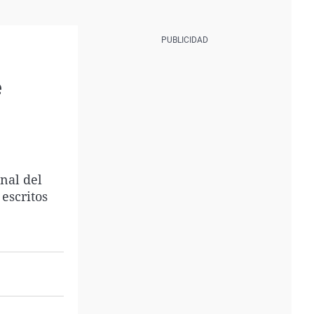
e
onal del
 escritos