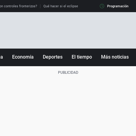
on controles fronterizos?
Qué hacer si el eclipse me pilla conduciendo
Programación
Qué tiempo 
ña
Economía
Deportes
El tiempo
Más noticias
Fútbol
Sociedad
Baloncesto
Mundo
Tenis
Salud
Motor
Cultura
Ciencia y Tecnología
adrid
Gastronomía
nciana
Medio ambiente