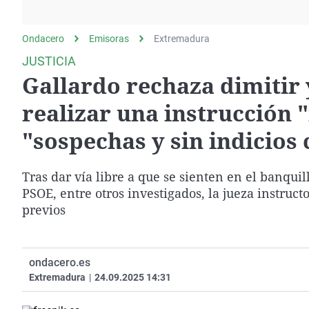
La rosa de los vientos
Caso
Extremadura
Gente viajera
Retornados
Galicia
Ondacero
Emisoras
Extremadura
Como el perro y el
Equipo de investigación
La Rioja
JUSTICIA
gato
Gallardo rechaza dimitir 
Operación Viuda
Navarra
Negra
País Vasco
realizar una instrucción 
"sospechas y sin indicios 
Tras dar vía libre a que se sienten en el banqui
PSOE, entre otros investigados, la jueza instruct
previos
ondacero.es
Extremadura
|
24.09.2025 14:31