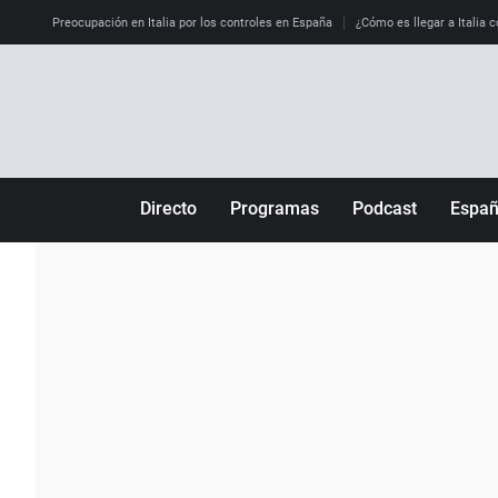
Preocupación en Italia por los controles en España
¿Cómo es llegar a Italia c
Directo
Programas
Podcast
Espa
Más de uno
Los Perseguidos
Andalucía
Por fin
Malas decisiones
Aragón
Julia en la onda
Expedientes del más allá
Baleares
La brújula
El viaje del Guernica
Cantabria
Radioestadio
Invisibles
Cataluña
Radioestadio noche
Prohibido morirse
Comunidad de M
El colegio invisible
Esto no ha pasado
Comunitat Vale