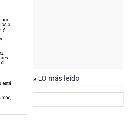
rmano
ios al
, y
ca
oz,
ones
 el
LO más leído
o está
ursos,