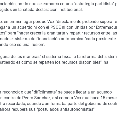
ciación, por lo que se enmarca en una "estrategia partidista" 
gidos en la citada declaración institucional.
so, en primer lugar porque Vox "directamente pretende superar e
egar a un acuerdo ni con el PSOE ni con Unidas por Extremadu
" para "hacer crecer la gran tarta y repartir recursos entre la
mado el sistema de financiación autonómica "cada presidente
ando eso es una ilusión".
una de las maneras" el sistema fiscal a la reforma del siste
atiendo es cómo se reparten los recursos disponibles", ha
a reconocido que "difícilmente" se puede llegar a un acuerdo
n contra de Pedro Sánchez, así como a Vox que hace 15 mese
ún ha recordado, cuando aún formaba parte del gobierno de coal
o ahora recupera sus "postulados antiautonomistas".