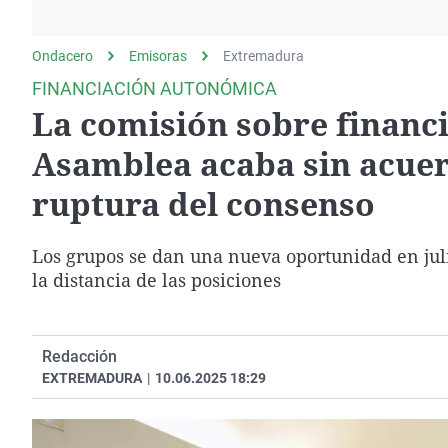
La rosa de los vientos
Caso
Extremadura
Gente viajera
Retornados
Galicia
Ondacero
Emisoras
Extremadura
Como el perro y el
Equipo de investigación
La Rioja
FINANCIACIÓN AUTONÓMICA
gato
La comisión sobre financ
Operación Viuda
Navarra
Negra
País Vasco
Asamblea acaba sin acuer
ruptura del consenso
Los grupos se dan una nueva oportunidad en jul
la distancia de las posiciones
Redacción
EXTREMADURA
|
10.06.2025 18:29