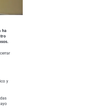
a ha
atro
nsos.
cerrar
ico y
adas
mayo