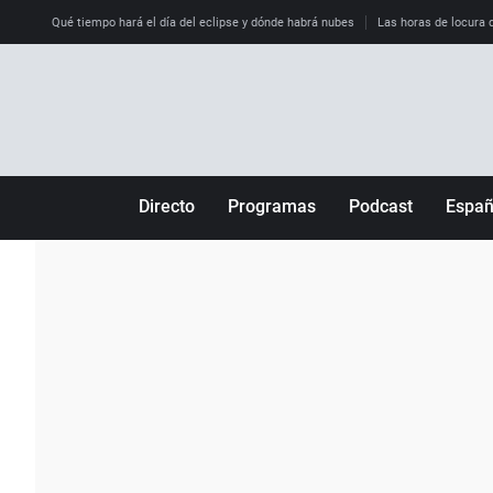
Qué tiempo hará el día del eclipse y dónde habrá nubes
Las horas de locura qu
Directo
Programas
Podcast
Espa
Más de uno
Los Perseguidos
Andalucía
Por fin
Malas decisiones
Aragón
Julia en la onda
Expedientes del más allá
Baleares
La brújula
El viaje del Guernica
Cantabria
Radioestadio
Invisibles
Cataluña
Radioestadio noche
Prohibido morirse
Comunidad de M
El colegio invisible
Esto no ha pasado
Comunitat Vale