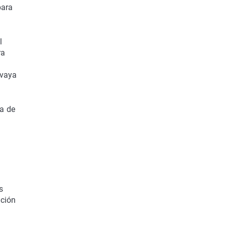
para
l
ra
s
 vaya
ma de
s
ición