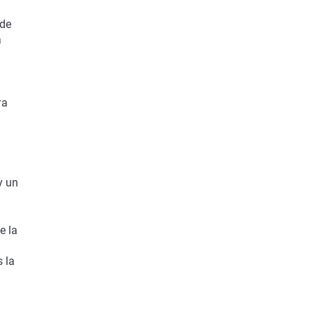
 de
a
ra
y un
.
e la
 la