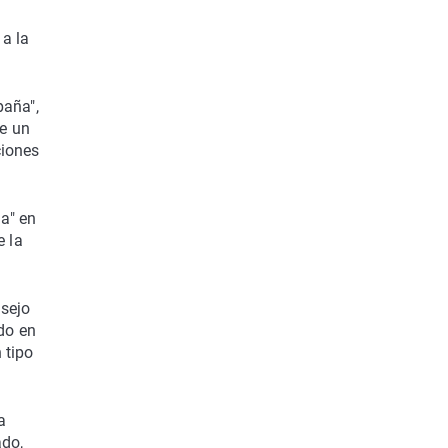
 a la
paña",
e un
ciones
ia" en
e la
nsejo
ado en
 tipo
a
ado,