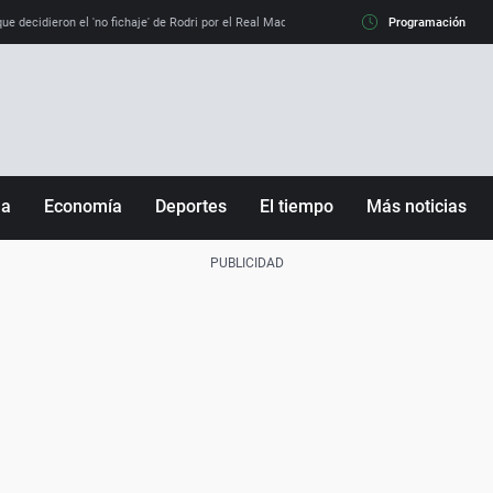
e decidieron el 'no fichaje' de Rodri por el Real Madrid y su 'sí' al Barça
Programación
La llamada de
ña
Economía
Deportes
El tiempo
Más noticias
Fútbol
Sociedad
Baloncesto
Mundo
Tenis
Salud
Motor
Cultura
Ciencia y Tecnología
adrid
Gastronomía
nciana
Medio ambiente