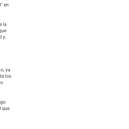
l" en
e la
 que
 y,
o, ya
de los
mo
ego
l que