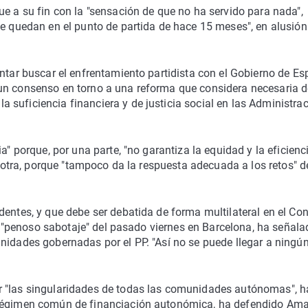
ue a su fin con la "sensación de que no ha servido para nada",
se quedan en el punto de partida de hace 15 meses", en alusión
ntar buscar el enfrentamiento partidista con el Gobierno de Es
un consenso en torno a una reforma que considera necesaria d
suficiencia financiera y de justicia social en las Administra
a" porque, por una parte, "no garantiza la equidad y la eficienc
r otra, porque "tampoco da la respuesta adecuada a los retos" d
dentes, y que debe ser debatida de forma multilateral en el Co
 el "penoso sabotaje" del pasado viernes en Barcelona, ha señal
nidades gobernadas por el PP. "Así no se puede llegar a ningún
r "las singularidades de todas las comunidades autónomas", h
 régimen común de financiación autonómica, ha defendido Am