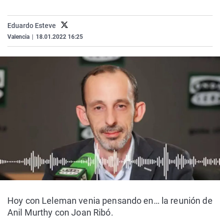
La rosa de los vientos
Caso
Extremadura
Virales
Gente viajera
Retornados
Galicia
Televisión
Eduardo Esteve
Valencia
|
18.01.2022 16:25
Como el perro y el gat
Equipo de investigaci
La Rioja
Elecciones
Operación Viuda Negr
Navarra
País Vasco
Hoy con Leleman venia pensando en… la reunión de
Anil Murthy con Joan Ribó.