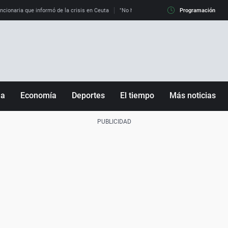
uncionaria que informó de la crisis en Ceuta
"No hay mafias, que no nos engañen": exper
Programación
ña
Economía
Deportes
El tiempo
Más noticias
Fútbol
Sociedad
Baloncesto
Mundo
Tenis
Salud
Motor
Cultura
Ciencia y Tecnología
adrid
Gastronomía
nciana
Medio ambiente