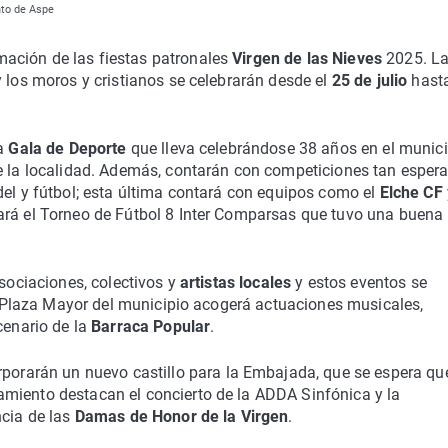
nto de Aspe
ación de las fiestas patronales
Virgen de las Nieves
2025. L
y los moros y cristianos se celebrarán desde el
25 de julio
hast
la
Gala de Deporte
que lleva celebrándose 38 años en el munici
de la localidad. Además, contarán con competiciones tan esper
del y fútbol; esta última contará con equipos como el
Elche CF
rará el Torneo de Fútbol 8 Inter Comparsas que tuvo una buena
ociaciones, colectivos y
artistas locales
y estos eventos se
La Plaza Mayor del municipio acogerá actuaciones musicales,
cenario de la
Barraca Popular
.
rporarán un nuevo castillo para la Embajada, que se espera qu
miento destacan el concierto de la ADDA Sinfónica y la
ncia de las
Damas de Honor de la Virgen
.