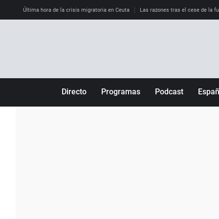
Última hora de la crisis migratoria en Ceuta
Las razones tras el cese de la f
Directo
Programas
Podcast
Espa
Más de uno
Los Perseguidos
Andalucía
Por fin
Malas decisiones
Aragón
Julia en la onda
Expedientes del más allá
Baleares
La brújula
El viaje del Guernica
Cantabria
Radioestadio
Invisibles
Cataluña
Radioestadio noche
Prohibido morirse
Comunidad de M
El colegio invisible
Esto no ha pasado
Comunitat Vale