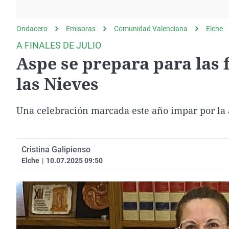
La rosa de los vientos
Caso
Extremadura
Gente viajera
Retornados
Galicia
Ondacero
Emisoras
Comunidad Valenciana
Elche
Como el perro y el
Equipo de investigación
La Rioja
A FINALES DE JULIO
gato
Aspe se prepara para las f
Operación Viuda
Navarra
Negra
País Vasco
las Nieves
Una celebración marcada este año impar por la a
Cristina Galipienso
Elche
|
10.07.2025 09:50