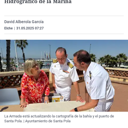
Hidrográfico de la Marina
La rosa de los vientos
Caso
Extremadura
Virales
Gente viajera
Retornados
Galicia
Televisión
David Alberola García
Como el perro y el gat
Equipo de investigaci
La Rioja
Elecciones
Elche
|
31.05.2025 07:27
Operación Viuda Negr
Navarra
País Vasco
La Armada está actualizando la cartografía de la bahía y el puerto de
Santa Pola. | Ayuntamiento de Santa Pola