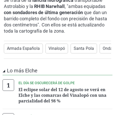
Se trata de la
lancha hidrográfica
transportable
Astrolabio y la
RHIB Narwhall
, "ambas equipadas
con sondadores de última generación
que dan un
barrido completo del fondo con precisión de hasta
dos centímetros". Con ellos se está actualizando
toda la cartografía de la zona.
Armada Española
Vinalopó
Santa Pola
Onda C
Lo más Elche
EL DÍA SE OSCURECERÁ DE GOLPE
El eclipse solar del 12 de agosto se verá en
Elche y las comarcas del Vinalopó con una
parcialidad del 98 %