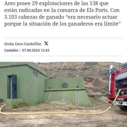
Ares posee 29 explotaciones de las 138 que
La rosa de los vientos
Caso
Extremadura
Virales
están radicadas en la comarca de Els Ports. Con
Gente viajera
Retornados
Galicia
Televisión
3.103 cabezas de ganado “era necesario actuar
porque la situación de los ganaderos era límite”
Como el perro y el gat
Equipo de investigaci
La Rioja
Elecciones
Operación Viuda Negr
Navarra
Onda Cero Castellón
País Vasco
Castellón
|
07.08.2024 12:43