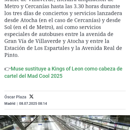
La rosa de los vientos
Caso
Extremadura
Virales
Metro y Cercanías hasta las 3.30 horas durante
los tres días de conciertos y servicios lanzadera
Gente viajera
Retornados
Galicia
Televisión
desde Atocha (en el caso de Cercanías) y desde
Como el perro y el gat
Equipo de investigaci
La Rioja
Elecciones
Sol (en el de Metro), así como servicios
especiales de autobuses entre la avenida de
Operación Viuda Negr
Navarra
Gran Vía de Villaverde y Atocha y entre la
País Vasco
Estación de Los Espartales y la Avenida Real de
Pinto.
👉
Muse sustituye a Kings of Leon como cabeza de
cartel del Mad Cool 2025
Óscar Plaza
Madrid
|
08.07.2025 08:14