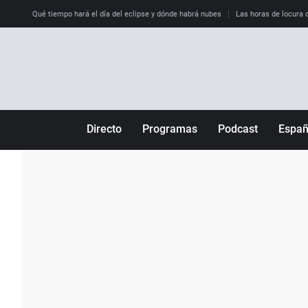
Qué tiempo hará el día del eclipse y dónde habrá nubes
Las horas de locura qu
Directo
Programas
Podcast
Espa
Más de uno
Los Perseguidos
Andalucía
Por fin
Malas decisiones
Aragón
Julia en la onda
Expedientes del más allá
Baleares
La brújula
El viaje del Guernica
Cantabria
Radioestadio
Invisibles
Cataluña
Radioestadio noche
Prohibido morirse
Comunidad de M
El colegio invisible
Esto no ha pasado
Comunitat Vale