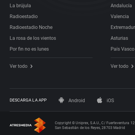
La brújula
Andalucía
Radioestadio
Valencia
Radioestadio Noche
Extremadu
La rosa de los vientos
Asturias
Por fin no es lunes
País Vasco
Ver todo
Ver todo
DESCARGA LA APP
Android
iOS
Copyright © Uniprex, S.A.U., C/ Fuerteventura 12
San Sebastián de los Reyes, 28703 Madrid