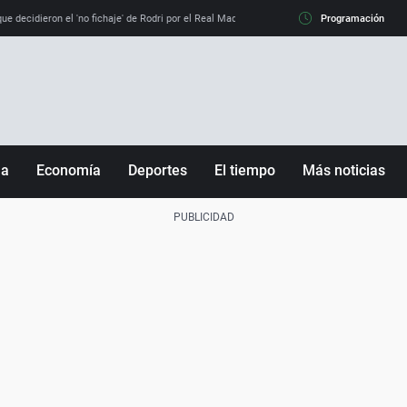
e decidieron el 'no fichaje' de Rodri por el Real Madrid y su 'sí' al Barça
Programación
La llamada de
ña
Economía
Deportes
El tiempo
Más noticias
Fútbol
Sociedad
Baloncesto
Mundo
Tenis
Salud
Motor
Cultura
Ciencia y Tecnología
adrid
Gastronomía
nciana
Medio ambiente