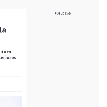
la
atura
teriores