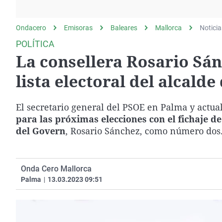
La rosa de los vientos
Caso
Extremadura
Gente viajera
Retornados
Galicia
Ondacero
Emisoras
Baleares
Mallorca
Noticia
Como el perro y el
Equipo de investigación
La Rioja
POLÍTICA
gato
La consellera Rosario Sán
Operación Viuda
Navarra
Negra
País Vasco
lista electoral del alcald
El secretario general del PSOE en Palma y actual
para las próximas elecciones con el fichaje de
del Govern
, Rosario Sánchez, como número dos
Onda Cero Mallorca
Palma
|
13.03.2023 09:51