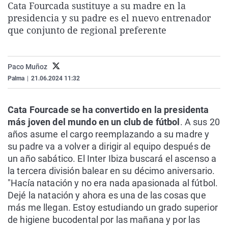
Cata Fourcada sustituye a su madre en la
La rosa de los vientos
Caso
Extremadura
Virales
presidencia y su padre es el nuevo entrenador
Gente viajera
Retornados
Galicia
Televisión
que conjunto de regional preferente
Como el perro y el gat
Equipo de investigaci
La Rioja
Elecciones
Operación Viuda Negr
Navarra
Paco Muñoz
Palma
|
21.06.2024 11:32
País Vasco
Cata Fourcade se ha convertido en la presidenta
más joven del mundo en un club de fútbol
. A sus 20
años asume el cargo reemplazando a su madre y
su padre va a volver a dirigir al equipo después de
un año sabático. El Inter Ibiza buscará el ascenso a
la tercera división balear en su décimo aniversario.
"Hacía natación y no era nada apasionada al fútbol.
Dejé la natación y ahora es una de las cosas que
más me llegan. Estoy estudiando un grado superior
de higiene bucodental por las mañana y por las