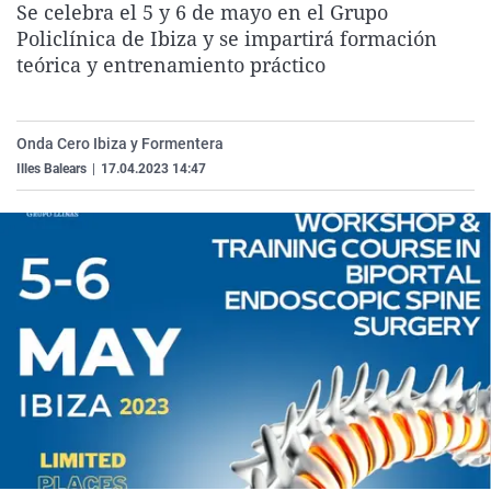
Se celebra el 5 y 6 de mayo en el Grupo
La rosa de los vientos
Caso
Extremadura
Virales
Policlínica de Ibiza y se impartirá formación
Gente viajera
Retornados
Galicia
Televisión
teórica y entrenamiento práctico
Como el perro y el gat
Equipo de investigaci
La Rioja
Elecciones
Operación Viuda Negr
Navarra
Onda Cero Ibiza y Formentera
Illes Balears
|
17.04.2023 14:47
País Vasco