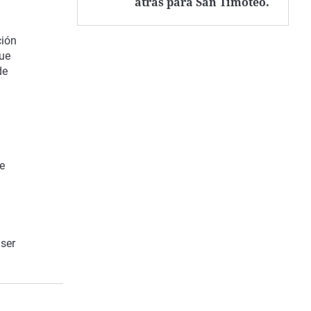
atrás para San Timoteo.
ción
que
de
de
 ser