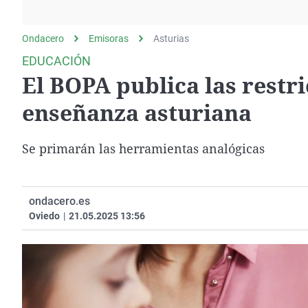
La rosa de los vientos
Caso
Extremadura
Gente viajera
Retornados
Galicia
Ondacero
Emisoras
Asturias
Como el perro y el
Equipo de investigación
La Rioja
EDUCACIÓN
gato
El BOPA publica las restri
Operación Viuda
Navarra
Negra
País Vasco
enseñanza asturiana
Se primarán las herramientas analógicas
ondacero.es
Oviedo
|
21.05.2025 13:56