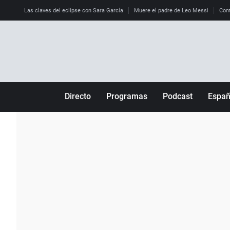
Las claves del eclipse con Sara García
Muere el padre de Leo Messi
Cont
Directo
Programas
Podcast
Espa
Más de uno
Los Perseguidos
Andalucía
Por fin
Malas decisiones
Aragón
Julia en la onda
Expedientes del más allá
Baleares
La brújula
El viaje del Guernica
Cantabria
Radioestadio
Invisibles
Cataluña
Radioestadio noche
Prohibido morirse
Comunidad de M
El colegio invisible
Esto no ha pasado
Comunitat Vale