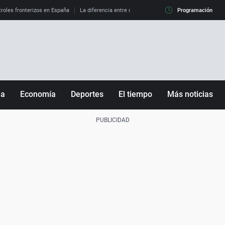
roles fronterizos en España
La diferencia entre observar el eclipse al 99% y al 100%
Programación
ña
Economía
Deportes
El tiempo
Más noticias
Fútbol
Sociedad
Baloncesto
Mundo
Tenis
Salud
Motor
Cultura
Ciencia y Tecnología
adrid
Gastronomía
nciana
Medio ambiente