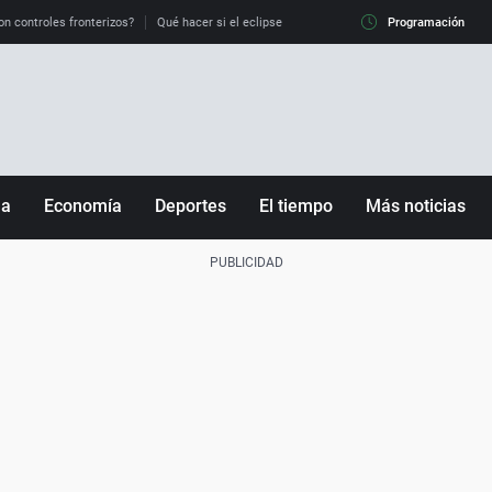
on controles fronterizos?
Qué hacer si el eclipse me pilla conduciendo
Programación
Qué tiempo 
ña
Economía
Deportes
El tiempo
Más noticias
Fútbol
Sociedad
Baloncesto
Mundo
Tenis
Salud
Motor
Cultura
Ciencia y Tecnología
adrid
Gastronomía
nciana
Medio ambiente