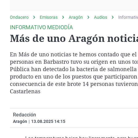
La rosa de los vientos
Caso
Extremadura
Gente viajera
Retornados
Galicia
Ondacero
Emisoras
Aragón
Audios
Informati
Como el perro y el
Equipo de investigación
La Rioja
INFORMATIVO MEDIODÍA
gato
Más de uno Aragón noticia
Operación Viuda
Navarra
Negra
País Vasco
En Más de uno noticias te hemos contado que el 
personas en Barbastro tuvo su origen en unos to
Pública han detectado la bacteria de salmonella
producto en uno de los puestos que participaro
consecuencia de este brote 14 personas tuvieron
Castarlenas
Redacción
Aragón
|
13.08.2025 14:15