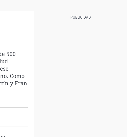
de 500
lud
 ese
ano. Como
rtín y Fran