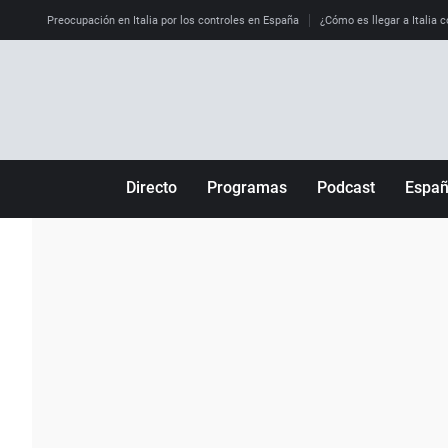
Preocupación en Italia por los controles en España
¿Cómo es llegar a Italia c
Directo
Programas
Podcast
Espa
Más de uno
Los Perseguidos
Andalucía
Por fin
Malas decisiones
Aragón
Julia en la onda
Expedientes del más allá
Baleares
La brújula
El viaje del Guernica
Cantabria
Radioestadio
Invisibles
Cataluña
Radioestadio noche
Prohibido morirse
Comunidad de M
El colegio invisible
Esto no ha pasado
Comunitat Vale