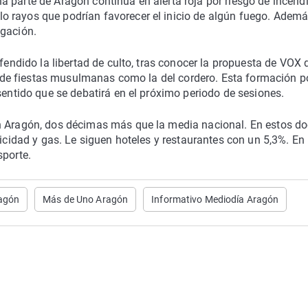
 parte de Aragón continúa en alerta roja por riesgo de incend
 rayos que podrían favorecer el inicio de algún fuego. Ademá
agación.
efendido la libertad de culto, tras conocer la propuesta de VOX 
ca de fiestas musulmanas como la del cordero. Esta formación po
sentido que se debatirá en el próximo periodo de sesiones.
en Aragón, dos décimas más que la media nacional. En estos d
ricidad y gas. Le siguen hoteles y restaurantes con un 5,3%. En
sporte.
agón
Más de Uno Aragón
Informativo Mediodía Aragón