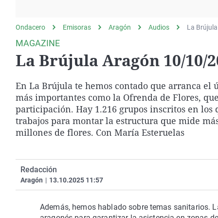
La rosa de los vientos
Caso
Extremadura
Gente viajera
Retornados
Galicia
Ondacero
Emisoras
Aragón
Audios
La Brújula
Como el perro y el
Equipo de investigación
La Rioja
MAGAZINE
gato
La Brújula Aragón 10/10/
Operación Viuda
Navarra
Negra
País Vasco
En La Brújula te hemos contado que arranca el úl
más importantes como la Ofrenda de Flores, que
participación. Hay 1.216 grupos inscritos en lo
trabajos para montar la estructura que mide más
millones de flores. Con María Esteruelas
Redacción
Aragón
|
13.10.2025 11:57
Además, hemos hablado sobre temas sanitarios. La
aragonés para garantizar la asistencia en zonas de