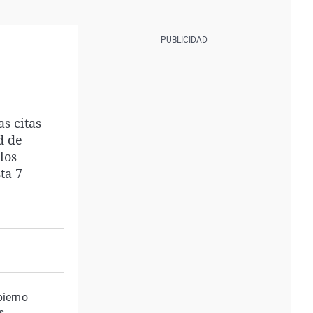
s citas
d de
los
ta 7
bierno
s