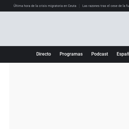
Última hora de la crisis migratoria en Ceuta
Las razones tras el cese de la f
Directo
Programas
Podcast
Espa
Más de uno
Los Perseguidos
Andalucía
Por fin
Malas decisiones
Aragón
Julia en la onda
Expedientes del más allá
Baleares
La brújula
El viaje del Guernica
Cantabria
Radioestadio
Invisibles
Cataluña
Radioestadio noche
Prohibido morirse
Comunidad de M
El colegio invisible
Esto no ha pasado
Comunitat Vale