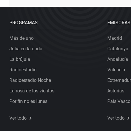
PROGRAMAS
EMISORAS
Más de uno
Madrid
Julia en la onda
Catalunya
La brújula
Andalucía
Radioestadio
Valencia
Radioestadio Noche
Extremadu
La rosa de los vientos
Asturias
Por fin no es lunes
País Vasco
Ver todo
Ver todo