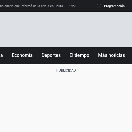
uncionaria que informó de la crisis en Ceuta
"No hay mafias, que no nos engañen": exper
Programación
ña
Economía
Deportes
El tiempo
Más noticias
Fútbol
Sociedad
Baloncesto
Mundo
Tenis
Salud
Motor
Cultura
Ciencia y Tecnología
adrid
Gastronomía
nciana
Medio ambiente