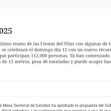
Virales
Televisión
Elecciones
2025
timo tramo de las Fiestas del Pilar con algunas de la
 se celebrará el domingo día 12 con un nuevo récor
s que participan 112.000 personas. Ya han comenzado 
 de 15 metros, pesa 40 toneladas y puede acoger has
 Mesa Sectorial de Sanidad ha aprobado la propuesta del Go
 difícil cobertura. Los profesionales que accedan a una de esa