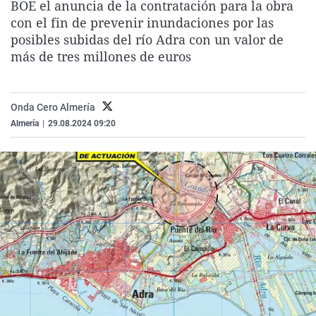
BOE el anuncia de la contratación para la obra
La rosa de los vientos
Caso
Extremadura
Virales
con el fin de prevenir inundaciones por las
Gente viajera
Retornados
Galicia
Televisión
posibles subidas del río Adra con un valor de
más de tres millones de euros
Como el perro y el gat
Equipo de investigaci
La Rioja
Elecciones
Operación Viuda Negr
Navarra
Onda Cero Almería
País Vasco
Almería
|
29.08.2024 09:20