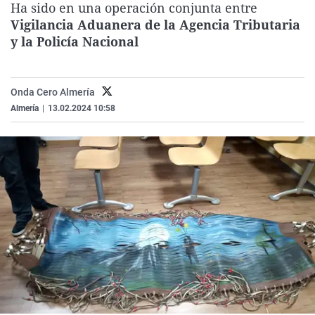
Ha sido en una operación conjunta entre
La rosa de los vientos
Caso
Extremadura
Virales
Vigilancia Aduanera de la Agencia Tributaria
Gente viajera
Retornados
Galicia
Televisión
y la Policía Nacional
Como el perro y el gat
Equipo de investigaci
La Rioja
Elecciones
Operación Viuda Negr
Navarra
Onda Cero Almería
Almería
|
13.02.2024 10:58
País Vasco