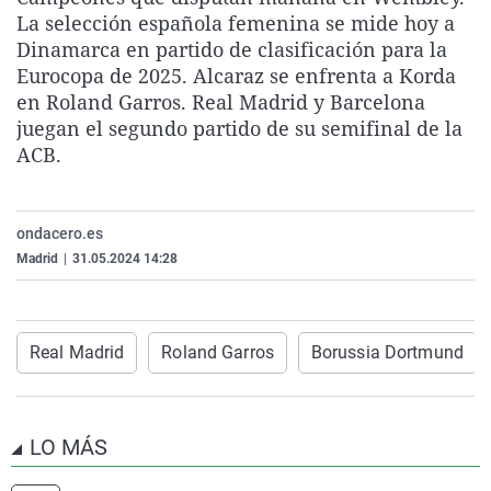
La rosa de los vientos
Caso
Extremadura
Virales
La selección española femenina se mide hoy a
Dinamarca en partido de clasificación para la
Gente viajera
Retornados
Galicia
Televisión
Eurocopa de 2025. Alcaraz se enfrenta a Korda
Como el perro y el gat
Equipo de investigaci
La Rioja
Elecciones
en Roland Garros. Real Madrid y Barcelona
juegan el segundo partido de su semifinal de la
Operación Viuda Negr
Navarra
ACB.
País Vasco
ondacero.es
Madrid
|
31.05.2024 14:28
Real Madrid
Roland Garros
Borussia Dortmund
LO MÁS