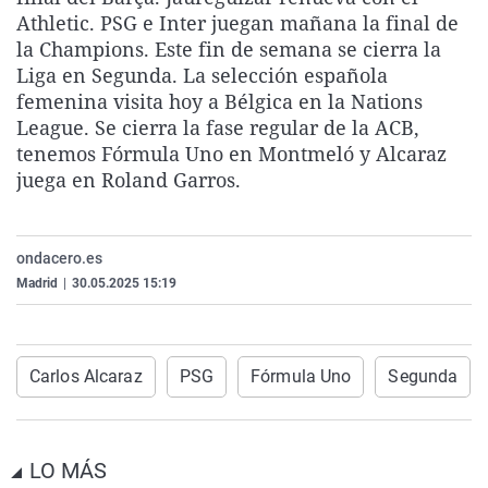
La rosa de los vientos
Caso
Extremadura
Virales
Athletic. PSG e Inter juegan mañana la final de
la Champions. Este fin de semana se cierra la
Gente viajera
Retornados
Galicia
Televisión
Liga en Segunda. La selección española
Como el perro y el gat
Equipo de investigaci
La Rioja
Elecciones
femenina visita hoy a Bélgica en la Nations
League. Se cierra la fase regular de la ACB,
Operación Viuda Negr
Navarra
tenemos Fórmula Uno en Montmeló y Alcaraz
País Vasco
juega en Roland Garros.
ondacero.es
Madrid
|
30.05.2025 15:19
Carlos Alcaraz
PSG
Fórmula Uno
Segunda
LO MÁS