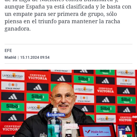
La rosa de los vientos
Caso
Extremadura
Virales
aunque España ya está clasificada y le basta con
un empate para ser primera de grupo, sólo
Gente viajera
Retornados
Galicia
Televisión
piensa en el triunfo para mantener la racha
Como el perro y el gat
Equipo de investigaci
La Rioja
Elecciones
ganadora.
Operación Viuda Negr
Navarra
País Vasco
EFE
Madrid
|
15.11.2024 09:54